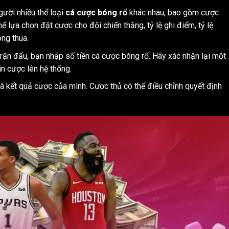
ười nhiều thể loại
cá cược bóng rổ
khác nhau, bao gồm cược
hể lựa chọn đặt cược cho đội chiến thắng, tỷ lệ ghi điểm, tỷ lệ
ông thua.
rận đấu, bạn nhập số tiền cá cược bóng rổ. Hãy xác nhận lại một
in cược lên hệ thống.
à kết quả cược của mình. Cược thủ có thể điều chỉnh quyết định