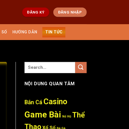
ĐĂNG KÝ
ĐĂNG NHẬP
 SỐ
HƯỚNG DẪN
TIN TỨC
NỘI DUNG QUAN TÂM
Casino
Bắn Cá
Game Bài
Thể
Nổ Hũ
Thao
Xổ Số
Đá Gà