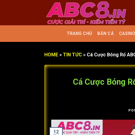
Skip
to
content
TRANG CHỦ
BẮN CÁ
CASIN
HOME
»
TIN TỨC
»
Cá Cược Bóng Rổ ABC
Cá Cược Bóng R
PO
12