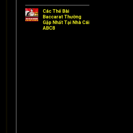
Các Thế Bài
Baccarat Thường
Gặp Nhất Tại Nhà Cái
ABC8
i