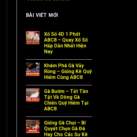
BÀI VIẾT MỚI
Xổ Số 4D 1 Phút
ABC8 – Quay Xổ Số
Hấp Dẫn Nhất Hiện
Nay
Khám Phá Gà Vảy
Rồng – Giống Kê Quý
Hiếm Cùng ABC8
Gà Bướm – Tất Tần
Tật Về Dòng Gà
Chiến Quý Hiếm Tại
ABC8
Giống Gà Chọi – Bí
Quyết Chọn Gà Đá
Hay Cho Các Sư Kê