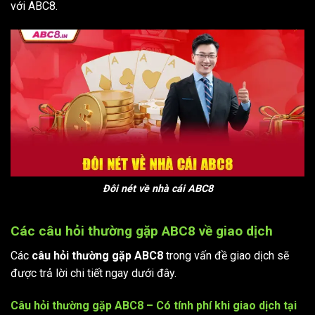
với ABC8.
Đôi nét về nhà cái ABC8
Các câu hỏi thường gặp ABC8 về giao dịch
Các
câu hỏi thường gặp ABC8
trong vấn đề giao dịch sẽ
được trả lời chi tiết ngay dưới đây.
Câu hỏi thường gặp ABC8 – Có tính phí khi giao dịch tại