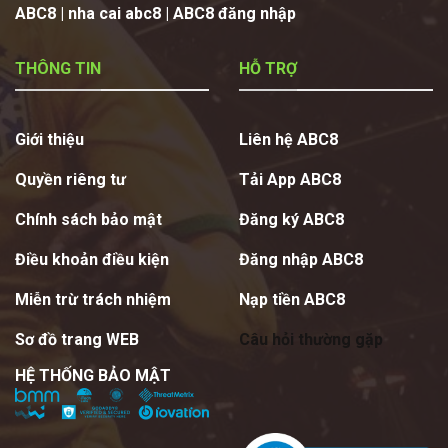
ABC8 | nha cai abc8 | ABC8 đăng nhập
THÔNG TIN
HỖ TRỢ
Giới thiệu
Liên hệ ABC8
Quyền riêng tư
Tải App ABC8
Chính sách bảo mật
Đăng ký ABC8
Điều khoản điều kiện
Đăng nhập ABC8
Miễn trừ trách nhiệm
Nạp tiền ABC8
Sơ đồ trang WEB
Câu hỏi thường gặp
HỆ THỐNG BẢO MẬT