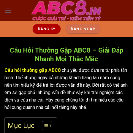
Skip
to
content
ĐĂNG KÝ
ĐĂNG NHẬP
Câu Hỏi Thường Gặp ABC8 – Giải Đáp
Nhanh Mọi Thắc Mắc
Câu hỏi thường gặp ABC8
chủ yếu được đưa ra từ phía tân
binh. Thế nhưng ngay cả những khách hàng lâu năm cũng
nên tìm hiểu kỹ để trả lời được vấn đề này. Bởi rất có thể anh
em sẽ gặp phải những vấn đề như vậy khi trải nghiệm các
dịch vụ của nhà cái. Hãy cùng chúng tôi đi tìm hiểu các câu
hỏi xung quanh nhà cái nổi tiếng này nhé.
Mục Lục