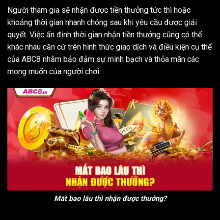
Người tham gia sẽ nhận được tiền thưởng tức thì hoặc
khoảng thời gian nhanh chóng sau khi yêu cầu được giải
quyết. Việc ấn định thời gian nhận tiền thưởng cũng có thể
khác nhau căn cứ trên hình thức giao dịch và điều kiện cụ thể
của ABC8 nhằm bảo đảm sự minh bạch và thỏa mãn các
mong muốn của người chơi.
Mất bao lâu thì nhận được thưởng?