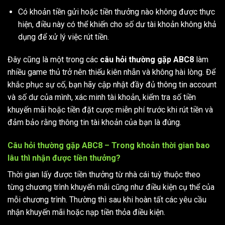
Có khoản tiền gửi hoặc tiền thưởng nào không được thực
hiện, điều này có thể khiến cho số dư tài khoản không khả
dụng để xử lý việc rút tiền.
Đây cũng là một trong các
câu hỏi thường gặp ABC8
làm
nhiều game thủ trở nên thiếu kiên nhẫn và không hài lòng. Để
khắc phục sự cố, bạn hãy cập nhật đầy đủ thông tin account
và số dư của mình, xác minh tài khoản, kiểm tra số tiền
khuyến mãi hoặc tiền đặt cược miễn phí trước khi rút tiền và
đảm bảo rằng thông tin tài khoản của bạn là đúng.
Câu hỏi thường gặp ABC8 – Trong khoản thời gian bao
lâu thì nhận được tiền thưởng?
Thời gian lấy được tiền thưởng từ nhà cái tuỳ thuộc theo
từng chương trình khuyến mãi cũng như điều kiện cụ thể của
mỗi chương trình. Thường thì sau khi hoàn tất các yêu cầu
nhận khuyến mãi hoặc nạp tiền thỏa điều kiện.